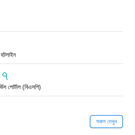
স হটলাইন
০৭
ভিস পোর্টাল (বিএসপি)
হেল্পলাইন
সকল দেখুন