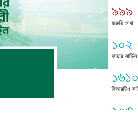
৯৯৯
জরুরি সেবা
১০২
ফায়ার সার্ভি
১৬১
বিআরটিএ সার্
১০৩
সুপ্রীম কোর্ট 