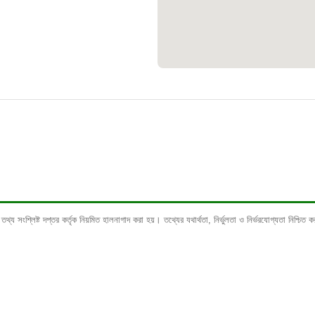
শিশু সহায়তা
১৬১
বাংলাদেশ কর্
০১৯
মাদকদ্রব্য নি
১৬১
 সংশ্লিষ্ট দপ্তর কর্তৃক নিয়মিত হালনাগাদ করা হয়। তথ্যের যথার্থতা, নির্ভুলতা ও নির্ভরযোগ্যতা নিশ্চিত করত
জরুরী অভ্যন
১৬৪