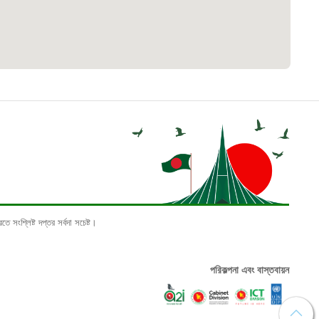
 লাইন
০৯
মচারী কল্যাণ বোর্ড হটলাইন
০৮৮৮৮৮৮৮
য়ন্ত্রণ হটলাইন
১৩
ে সংশ্লিষ্ট দপ্তর সর্বদা সচেষ্ট।
্তরীণ নৌ-পরিবহন হটলাইন
পরিকল্পনা এবং বাস্তবায়ন
৪৫