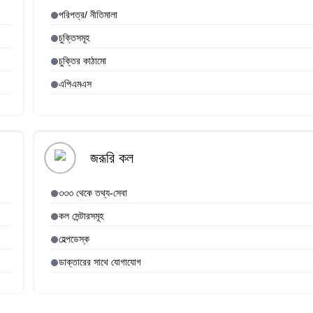
পরিপত্র/ নীতিমালা
চুক্তিসমূহ
চুক্তির কাঠামো
এপিএমএস
জরূরি কল
৩৩৩ থেকে তথ্য-সেবা
কল সেন্টারসমূহ
হেল্পডেস্ক
ডাক্তারের সাথে যোগাযোগ